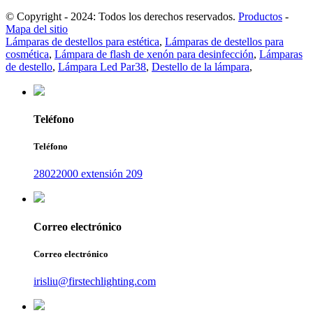
© Copyright - 2024: Todos los derechos reservados.
Productos
-
Mapa del sitio
Lámparas de destellos para estética
,
Lámparas de destellos para
cosmética
,
Lámpara de flash de xenón para desinfección
,
Lámparas
de destello
,
Lámpara Led Par38
,
Destello de la lámpara
,
Teléfono
Teléfono
28022000 extensión 209
Correo electrónico
Correo electrónico
irisliu@firstechlighting.com