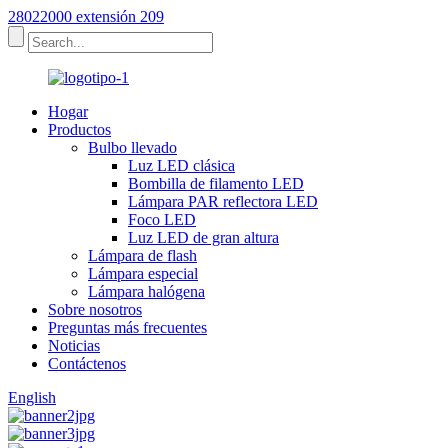
28022000 extensión 209
Hogar
Productos
Bulbo llevado
Luz LED clásica
Bombilla de filamento LED
Lámpara PAR reflectora LED
Foco LED
Luz LED de gran altura
Lámpara de flash
Lámpara especial
Lámpara halógena
Sobre nosotros
Preguntas más frecuentes
Noticias
Contáctenos
English