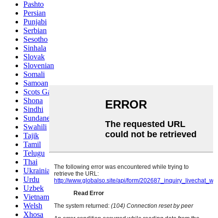
Pashto
Persian
Punjabi
Serbian
Sesotho
Sinhala
Slovak
Slovenian
Somali
Samoan
Scots Gaelic
Shona
Sindhi
Sundanese
Swahili
Tajik
Tamil
Telugu
Thai
Ukrainian
Urdu
Uzbek
Vietnamese
Welsh
Xhosa