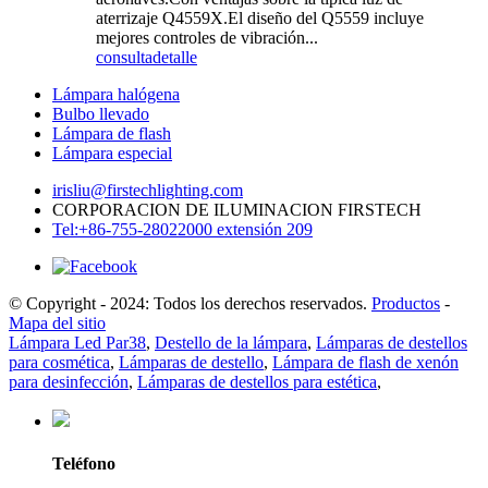
aterrizaje Q4559X.El diseño del Q5559 incluye
mejores controles de vibración...
consulta
detalle
Lámpara halógena
Bulbo llevado
Lámpara de flash
Lámpara especial
irisliu@firstechlighting.com
CORPORACION DE ILUMINACION FIRSTECH
Tel:+86-755-28022000 extensión 209
© Copyright - 2024: Todos los derechos reservados.
Productos
-
Mapa del sitio
Lámpara Led Par38
,
Destello de la lámpara
,
Lámparas de destellos
para cosmética
,
Lámparas de destello
,
Lámpara de flash de xenón
para desinfección
,
Lámparas de destellos para estética
,
Teléfono