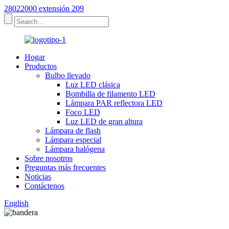
28022000 extensión 209
Hogar
Productos
Bulbo llevado
Luz LED clásica
Bombilla de filamento LED
Lámpara PAR reflectora LED
Foco LED
Luz LED de gran altura
Lámpara de flash
Lámpara especial
Lámpara halógena
Sobre nosotros
Preguntas más frecuentes
Noticias
Contáctenos
English